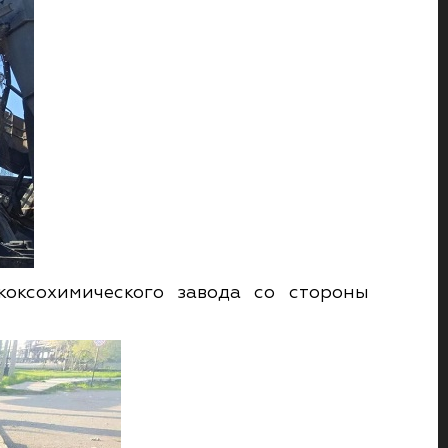
коксохимического завода со стороны