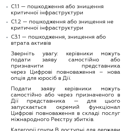
C1.1 — пошкодження або знищення
критичної інфраструктури
C1.2 — пошкодження або знищення не
критичної інфраструктури
C3.1 — пошкодження, знищення або
втрата активів
Зверніть увагу: керівники можуть
подати заяву самостійно або
призначити представника
через
Цифрові повноваження
– нова
опція для юросіб в Дії.
Подати заяву керівники можуть
самостійно або через призначеного в
Дії представника — для цього
запускається окремий функціонал
Цифрові повноваження в складі послуг
міжнародного Реєстру збитків.
Категорії групи В доступні для держави