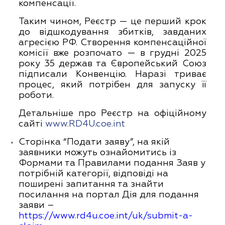
компенсації.
Таким чином, Реєстр — це перший крок
до відшкодування збитків, завданих
агресією РФ. Створення компенсаційної
комісії вже розпочато — в грудні 2025
року 35 держав та Європейський Союз
підписали Конвенцію. Наразі триває
процес, який потрібен для запуску її
роботи.
Детальніше про Реєстр на офіційному
сайті
www.RD4U.coe.int
Сторінка “Подати заяву”, на якій
заявники можуть ознайомитись із
Формами та Правилами подання Заяв у
потрібній категорії, відповіді на
поширені запитання та знайти
посилання на портал Дія для подання
заяви –
https://www.rd4u.coe.int/uk/submit-a-