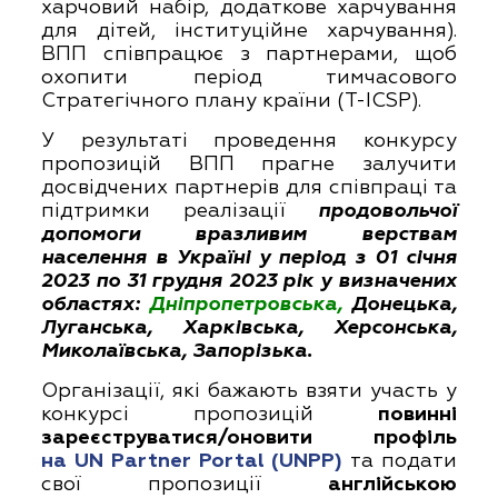
харчовий набір, додаткове харчування
для дітей, інституційне харчування).
ВПП співпрацює з партнерами, щоб
охопити період тимчасового
Стратегічного плану країни (T-
ICSP
).
У результаті проведення конкурсу
пропозицій ВПП прагне залучити
досвідчених партнерів для співпраці та
підтримки реалізації
продовольчої
допомоги вразливим верствам
населення в Україні у період з 01 січня
2023 по 31 грудня 2023 рік у визначених
областях:
Дніпропетровська,
Донецька,
Луганська, Харківська, Херсонська,
Миколаївська, Запорізька.
Організації, які бажають взяти участь у
конкурсі пропозицій
повинні
зареєструватися/оновити профіль
на
UN
Partner Portal (
UNPP)
та подати
свої пропозиції
англійською