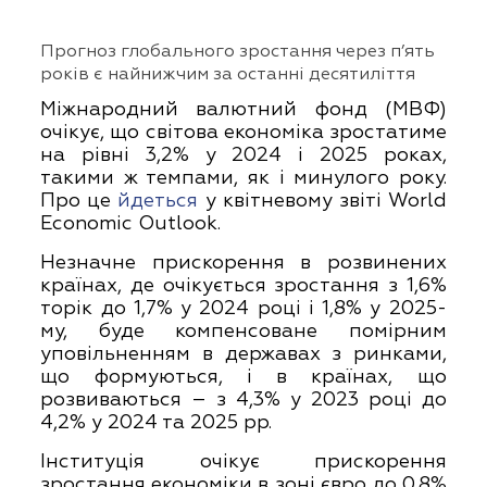
Прогноз глобального зростання через п’ять
років є найнижчим за останні десятиліття
Міжнародний валютний фонд (МВФ)
очікує, що світова економіка зростатиме
на рівні 3,2% у 2024 і 2025 роках,
такими ж темпами, як і минулого року.
Про це
йдеться
у квітневому звіті World
Economic Outlook.
Незначне прискорення в розвинених
країнах, де очікується зростання з 1,6%
торік до 1,7% у 2024 році і 1,8% у 2025-
му, буде компенсоване помірним
уповільненням в державах з ринками,
що формуються, і в країнах, що
розвиваються – з 4,3% у 2023 році до
4,2% у 2024 та 2025 рр.
Інституція очікує прискорення
зростання економіки в зоні євро до 0,8%