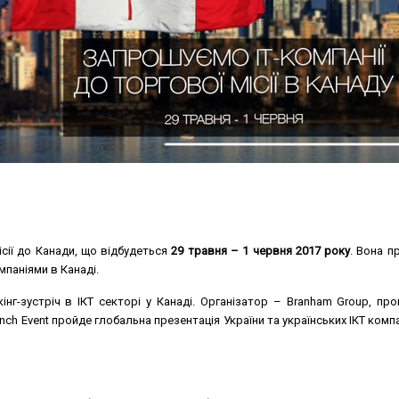
ісії до Канади, що відбудеться
29 травня – 1 червня
2017 року
. Вона п
паніями в Канаді.
нг-зустріч в ІКТ секторі у Канаді. Організатор – Branham Group, п
ch Event пройде глобальна презентація України та українських ІКТ комп