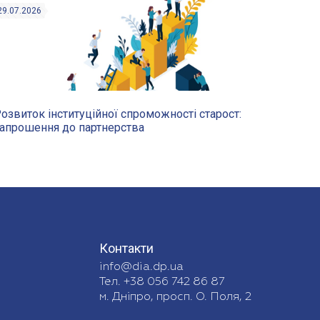
29.07.2026
озвиток інституційної спроможності старост:
апрошення до партнерства
Контакти
info@dia.dp.ua
Тел. +38 056 742 86 87
м. Дніпро, просп. О. Поля, 2