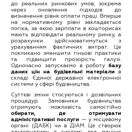
до реальних ринкових умов, зокрема
через оновлення підходів до
визначення рівня оплати праці. Вперше
на нормативному рівні закладається
логіка, за якою зарплати в кошторисах
мають відповідати реальному ринку, а
розрахунки здійснюватимуться з
урахуванням фактичних витрат. Це
покликано зменшити тіньові практики
та підвищити прозорість галузі.
Одночасно запускаємо в роботу
базу
даних цін на будівельні матеріали
в
складі Єдиної державної електронної
системи у сфері будівництва.
Суттєві зміни стосуються і дозвільних
процедур. Замовники будівництва
отримують можливість самостійно
обирати, де отримувати
адміністративні послуги
— у місцевому
органі (ДАБК) чи в ДІАМ. Це створює
альтернативу в системі, яка раніше