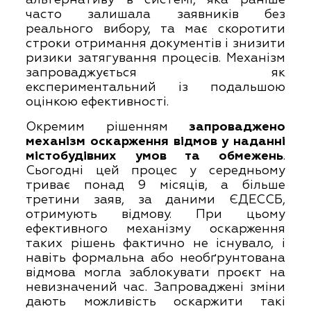
часто залишала заявників без
реального вибору, та має скоротити
строки отримання документів і знизити
ризики затягування процесів. Механізм
запроваджується як
експериментальний із подальшою
оцінкою ефективності.
Окремим рішенням
запроваджено
механізм оскарження відмов у наданні
містобудівних умов та обмежень
.
Сьогодні цей процес у середньому
триває понад 9 місяців, а більше
третини заяв, за даними ЄДЕССБ,
отримують відмову. При цьому
ефективного механізму оскарження
таких рішень фактично не існувало, і
навіть формальна або необґрунтована
відмова могла заблокувати проєкт на
невизначений час. Запроваджені зміни
дають можливість оскаржити такі