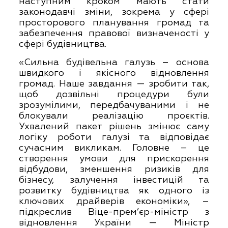
наступним кроком мають стати
законодавчі зміни, зокрема у сфері
просторового планування громад та
забезпечення правової визначеності у
сфері будівництва.
«Сильна будівельна галузь – основа
швидкого і якісного відновлення
громад. Наше завдання — зробити так,
щоб дозвільні процедури були
зрозумілими, передбачуваними і не
блокували реалізацію проєктів.
Ухвалений пакет рішень змінює саму
логіку роботи галузі та відповідає
сучасним викликам. Головне – це
створення умови для прискорення
відбудови, зменшення ризиків для
бізнесу, залучення інвестицій та
розвитку будівництва як одного із
ключових драйверів економіки», –
підкреслив Віце-прем’єр-міністр з
відновлення України — Міністр