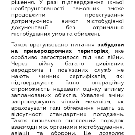
рішення. У разі підтвердження їхньої
необґрунтованості замовник зможе
продовжити проєктування
дотримуючись вимог містобудівної
документації без отримання
містобудівних умов та обмежень.
Також врегульовано питання
забудови
на приаеродромних територіях
, яке
особливо загострилося під час війни.
Через війну багато цивільних
аеродромів і пов’язаних служб не
мають чинних сертифікатів, які
підтверджують їхню операційну
спроможність надавати оцінку впливу
запланованих об’єктів. Ухвалені зміни
запроваджують чіткий механізм, як
враховувати такі обмеження навіть за
відсутності стандартних погоджень.
Також визначено оновлений порядок
взаємодії між органами містобудування,
авіації та оборони. Це дозволяє