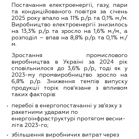
Постачання електроенергії, газу, пари
та кондиційованого повітря за січень
2025 року впало на 11% р./р. та 0,1% м./м.
Виробництво електроенергії знизилось
на 13,3% р./р. та зросло на 1,6% м./м., а
розподіл – впав на 8,8% р./р. та 0,1% м./
м.
Зростання промислового
виробництва
в Україні за 2024 рік
сповільнилося до 3,6% р./р., тоді як у
2023-му промвиробництво зросло на
6,8% р./р. Зниження темпів випуску
продукції торік пов’язане з впливом
таких факторів:
перебої в енергопостачанні у зв’язку з
ракетними ударами по
енергоінфраструктурі протягом весни-
літа 2023-го;
збільшення виробничих витрат через