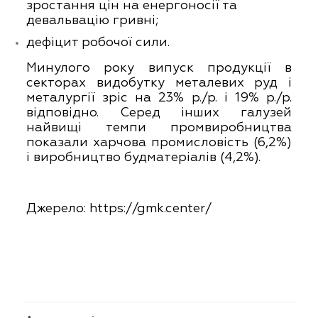
зростання цін на енергоносії та
девальвацію гривні;
дефіцит робочої сили.
Минулого року випуск продукції в
секторах видобутку металевих руд і
металургії зріс на 23% р./р. і 19% р./р.
відповідно. Серед інших галузей
найвищі темпи промвиробництва
показали харчова промисловість (6,2%)
і виробництво будматеріалів (4,2%).
Джерело:
https://gmk.center/