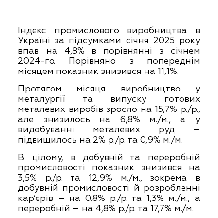
Індекс промислового виробництва в
Україні за підсумками січня 2025 року
впав на 4,8% в порівнянні з січнем
2024-го. Порівняно з попереднім
місяцем показник знизився на 11,1%.
Протягом місяця виробництво у
металургії та випуску готових
металевих виробів зросло на 15,7% р./р.,
але знизилось на 6,8% м./м., а у
видобуванні металевих руд –
підвищилось на 2% р./р. та 0,9% м./м.
В цілому, в добувній та переробній
промисловості показник знизився на
3,5% р./р. та 12,9% м./м., зокрема в
добувній промисловості й розробленні
кар’єрів – на 0,8% р./р. та 1,3% м./м., а
переробній – на 4,8% р./р. та 17,7% м./м.