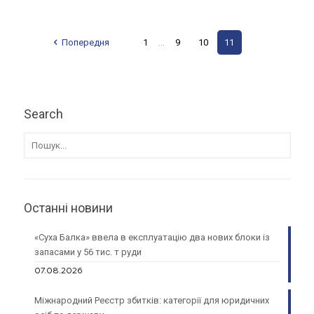
Попередня
1
9
10
11
...
Search
Останні новини
«Суха Балка» ввела в експлуатацію два нових блоки із
запасами у 56 тис. т руди
07.08.2026
Міжнародний Реєстр збитків: категорії для юридичних